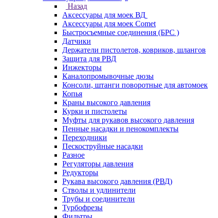
Назад
Аксессуары для моек ВД
Аксессуары для моек Comet
Быстросъемные соединения (БРС )
Датчики
Держатели пистолетов, ковриков, шлангов
Защита для РВД
Инжекторы
Каналопромывочные дюзы
Консоли, штанги поворотные для автомоек
Копья
Краны высокого давления
Курки и пистолеты
Муфты для рукавов высокого давления
Пенные насадки и пенокомплекты
Переходники
Пескоструйные насадки
Разное
Регуляторы давления
Редукторы
Рукава высокого давления (РВД)
Стволы и удлинители
Трубы и соединители
Турбофрезы
Фильтры