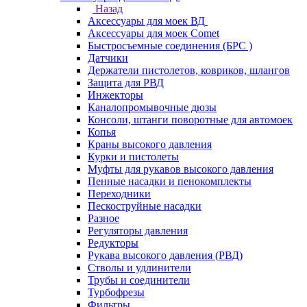
Назад
Аксессуары для моек ВД
Аксессуары для моек Comet
Быстросъемные соединения (БРС )
Датчики
Держатели пистолетов, ковриков, шлангов
Защита для РВД
Инжекторы
Каналопромывочные дюзы
Консоли, штанги поворотные для автомоек
Копья
Краны высокого давления
Курки и пистолеты
Муфты для рукавов высокого давления
Пенные насадки и пенокомплекты
Переходники
Пескоструйные насадки
Разное
Регуляторы давления
Редукторы
Рукава высокого давления (РВД)
Стволы и удлинители
Трубы и соединители
Турбофрезы
Фильтры