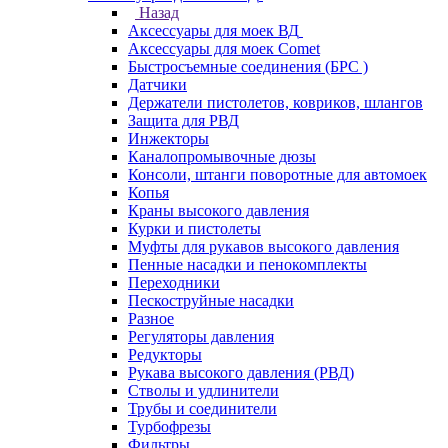
Назад
Аксессуары для моек ВД
Аксессуары для моек Comet
Быстросъемные соединения (БРС )
Датчики
Держатели пистолетов, ковриков, шлангов
Защита для РВД
Инжекторы
Каналопромывочные дюзы
Консоли, штанги поворотные для автомоек
Копья
Краны высокого давления
Курки и пистолеты
Муфты для рукавов высокого давления
Пенные насадки и пенокомплекты
Переходники
Пескоструйные насадки
Разное
Регуляторы давления
Редукторы
Рукава высокого давления (РВД)
Стволы и удлинители
Трубы и соединители
Турбофрезы
Фильтры