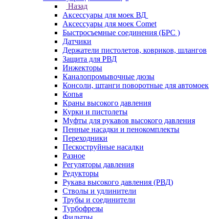
Назад
Аксессуары для моек ВД
Аксессуары для моек Comet
Быстросъемные соединения (БРС )
Датчики
Держатели пистолетов, ковриков, шлангов
Защита для РВД
Инжекторы
Каналопромывочные дюзы
Консоли, штанги поворотные для автомоек
Копья
Краны высокого давления
Курки и пистолеты
Муфты для рукавов высокого давления
Пенные насадки и пенокомплекты
Переходники
Пескоструйные насадки
Разное
Регуляторы давления
Редукторы
Рукава высокого давления (РВД)
Стволы и удлинители
Трубы и соединители
Турбофрезы
Фильтры