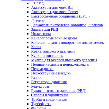
Назад
Аксессуары для моек ВД
Аксессуары для моек Comet
Быстросъемные соединения (БРС )
Датчики
Держатели пистолетов, ковриков, шлангов
Защита для РВД
Инжекторы
Каналопромывочные дюзы
Консоли, штанги поворотные для автомоек
Копья
Краны высокого давления
Курки и пистолеты
Муфты для рукавов высокого давления
Пенные насадки и пенокомплекты
Переходники
Пескоструйные насадки
Разное
Регуляторы давления
Редукторы
Рукава высокого давления (РВД)
Стволы и удлинители
Трубы и соединители
Турбофрезы
Фильтры