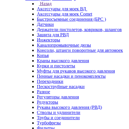
Назад
Аксессуары для моек ВД
Аксессуары для моек Comet
Быстросъемные соединения (БРС )
Датчики
Держатели пистолетов, ковриков, шлангов
Защита для РВД
Инжекторы
Каналопромывочные дюзы
Консоли, штанги поворотные для автомоек
Копья
Краны высокого давления
Курки и пистолеты
Муфты для рукавов высокого давления
Пенные насадки и пенокомплекты
Переходники
Пескоструйные насадки
Разное
Регуляторы давления
Редукторы
Рукава высокого давления (РВД)
Стволы и удлинители
Трубы и соединители
Турбофрезы
Фильтры