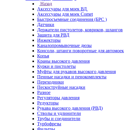
Назад
Аксессуары для моек ВД
Аксессуары для моек Comet
Быстросъемные соединения (БРС )
Датчики
Держатели пистолетов, ковриков, шлангов
Защита для РВД
Инжекторы
Каналопромывочные дюзы
Консоли, штанги поворотные для автомоек
Копья
Краны высокого давления
Курки и пистолеты
Муфты для рукавов высокого давления
Пенные насадки и пенокомплекты
Переходники
Пескоструйные насадки
Разное
Регуляторы давления
Редукторы
Рукава высокого давления (РВД)
Стволы и удлинители
Трубы и соединители
Турбофрезы
Фильтры