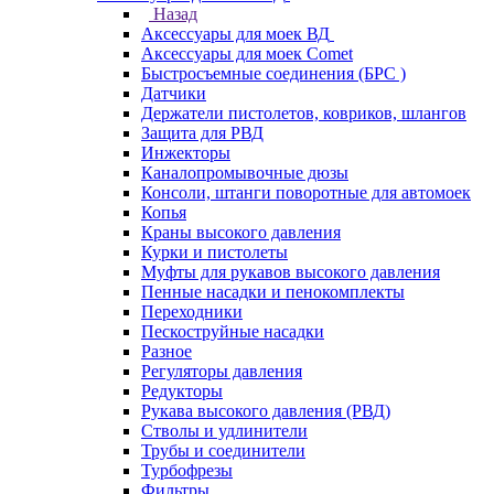
Назад
Аксессуары для моек ВД
Аксессуары для моек Comet
Быстросъемные соединения (БРС )
Датчики
Держатели пистолетов, ковриков, шлангов
Защита для РВД
Инжекторы
Каналопромывочные дюзы
Консоли, штанги поворотные для автомоек
Копья
Краны высокого давления
Курки и пистолеты
Муфты для рукавов высокого давления
Пенные насадки и пенокомплекты
Переходники
Пескоструйные насадки
Разное
Регуляторы давления
Редукторы
Рукава высокого давления (РВД)
Стволы и удлинители
Трубы и соединители
Турбофрезы
Фильтры