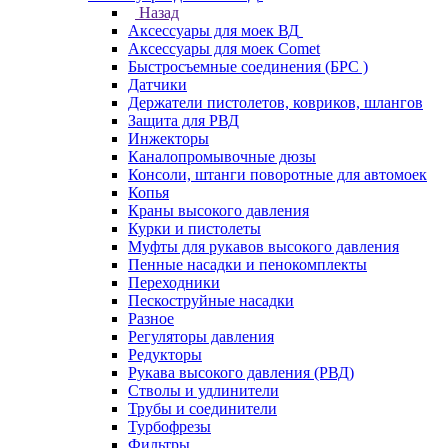
Назад
Аксессуары для моек ВД
Аксессуары для моек Comet
Быстросъемные соединения (БРС )
Датчики
Держатели пистолетов, ковриков, шлангов
Защита для РВД
Инжекторы
Каналопромывочные дюзы
Консоли, штанги поворотные для автомоек
Копья
Краны высокого давления
Курки и пистолеты
Муфты для рукавов высокого давления
Пенные насадки и пенокомплекты
Переходники
Пескоструйные насадки
Разное
Регуляторы давления
Редукторы
Рукава высокого давления (РВД)
Стволы и удлинители
Трубы и соединители
Турбофрезы
Фильтры