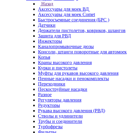
Назад
Аксессуары для моек ВД
Аксессуары для моек Comet
Быстросъемные соединения (БРС )
Датчики
Держатели пистолетов, ковриков, шлангов
Защита для РВД
Инжекторы
Каналопромывочные дюзы
Консоли, штанги поворотные для автомоек
Копья
Краны высокого давления
Курки и пистолеты
Муфты для рукавов высокого давления
Пенные насадки и пенокомплекты
Переходники
Пескоструйные насадки
Разное
Регуляторы давления
Редукторы
Рукава высокого давления (РВД)
Стволы и удлинители
Трубы и соединители
Турбофрезы
Фильтры