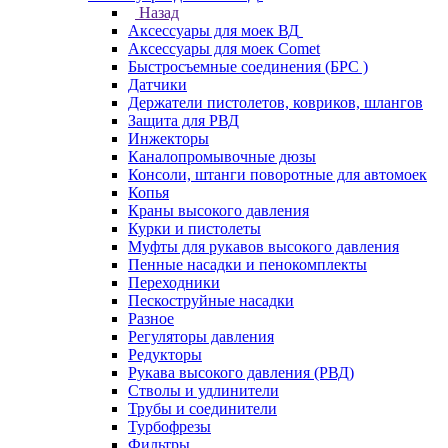
Назад
Аксессуары для моек ВД
Аксессуары для моек Comet
Быстросъемные соединения (БРС )
Датчики
Держатели пистолетов, ковриков, шлангов
Защита для РВД
Инжекторы
Каналопромывочные дюзы
Консоли, штанги поворотные для автомоек
Копья
Краны высокого давления
Курки и пистолеты
Муфты для рукавов высокого давления
Пенные насадки и пенокомплекты
Переходники
Пескоструйные насадки
Разное
Регуляторы давления
Редукторы
Рукава высокого давления (РВД)
Стволы и удлинители
Трубы и соединители
Турбофрезы
Фильтры