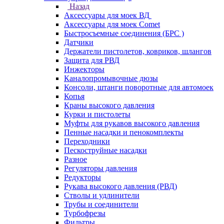
Назад
Аксессуары для моек ВД
Аксессуары для моек Comet
Быстросъемные соединения (БРС )
Датчики
Держатели пистолетов, ковриков, шлангов
Защита для РВД
Инжекторы
Каналопромывочные дюзы
Консоли, штанги поворотные для автомоек
Копья
Краны высокого давления
Курки и пистолеты
Муфты для рукавов высокого давления
Пенные насадки и пенокомплекты
Переходники
Пескоструйные насадки
Разное
Регуляторы давления
Редукторы
Рукава высокого давления (РВД)
Стволы и удлинители
Трубы и соединители
Турбофрезы
Фильтры