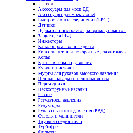
Назад
Аксессуары для моек ВД
Аксессуары для моек Comet
Быстросъемные соединения (БРС )
Датчики
Держатели пистолетов, ковриков, шлангов
Защита для РВД
Инжекторы
Каналопромывочные дюзы
Консоли, штанги поворотные для автомоек
Копья
Краны высокого давления
Курки и пистолеты
Муфты для рукавов высокого давления
Пенные насадки и пенокомплекты
Переходники
Пескоструйные насадки
Разное
Регуляторы давления
Редукторы
Рукава высокого давления (РВД)
Стволы и удлинители
Трубы и соединители
Турбофрезы
Фильтры