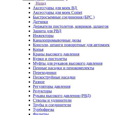
Назад
Аксессуары для моек ВД
Аксессуары для моек Comet
Быстросъемные соединения (БРС )
Датчики
Держатели пистолетов, ковриков, шлангов
Защита для РВД
Инжекторы
Каналопромывочные дюзы
Консоли, штанги поворотные для автомоек
Копья
Краны высокого давления
Курки и пистолеты
Муфты для рукавов высокого давления
Пенные насадки и пенокомплекты
Переходники
Пескоструйные насадки
Разное
Регуляторы давления
Редукторы
Рукава высокого давления (РВД)
Стволы и удлинители
Трубы и соединители
Турбофрезы
Фильтры