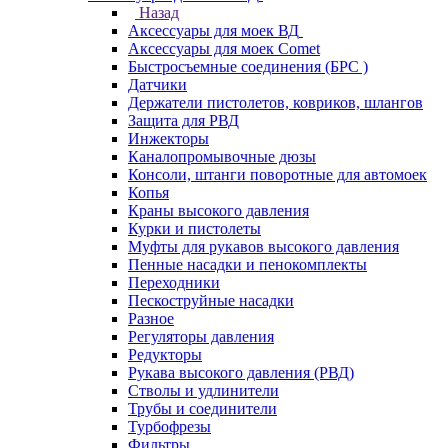
Назад
Аксессуары для моек ВД
Аксессуары для моек Comet
Быстросъемные соединения (БРС )
Датчики
Держатели пистолетов, ковриков, шлангов
Защита для РВД
Инжекторы
Каналопромывочные дюзы
Консоли, штанги поворотные для автомоек
Копья
Краны высокого давления
Курки и пистолеты
Муфты для рукавов высокого давления
Пенные насадки и пенокомплекты
Переходники
Пескоструйные насадки
Разное
Регуляторы давления
Редукторы
Рукава высокого давления (РВД)
Стволы и удлинители
Трубы и соединители
Турбофрезы
Фильтры