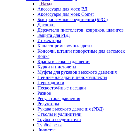
Назад
Аксессуары для моек ВД
Аксессуары для моек Comet
Быстросъемные соединения (БРС )
Датчики
Держатели пистолетов, ковриков, шлангов
Защита для РВД
Инжекторы
Каналопромывочные дюзы
Консоли, штанги поворотные для автомоек
Копья
Краны высокого давления
Курки и пистолеты
Муфты для рукавов высокого давления
Пенные насадки и пенокомплекты
Переходники
Пескоструйные насадки
Разное
Регуляторы давления
Редукторы
Рукава высокого давления (РВД)
Стволы и удлинители
Трубы и соединители
Турбофрезы
Фильтры