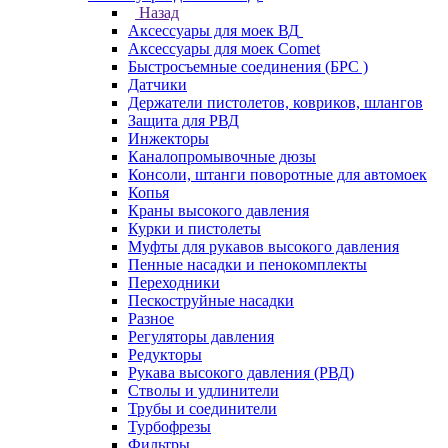
Назад
Аксессуары для моек ВД
Аксессуары для моек Comet
Быстросъемные соединения (БРС )
Датчики
Держатели пистолетов, ковриков, шлангов
Защита для РВД
Инжекторы
Каналопромывочные дюзы
Консоли, штанги поворотные для автомоек
Копья
Краны высокого давления
Курки и пистолеты
Муфты для рукавов высокого давления
Пенные насадки и пенокомплекты
Переходники
Пескоструйные насадки
Разное
Регуляторы давления
Редукторы
Рукава высокого давления (РВД)
Стволы и удлинители
Трубы и соединители
Турбофрезы
Фильтры