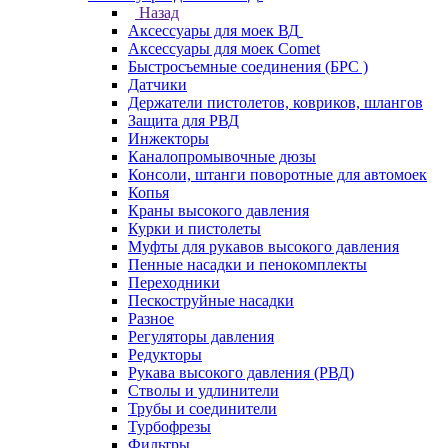
Назад
Аксессуары для моек ВД
Аксессуары для моек Comet
Быстросъемные соединения (БРС )
Датчики
Держатели пистолетов, ковриков, шлангов
Защита для РВД
Инжекторы
Каналопромывочные дюзы
Консоли, штанги поворотные для автомоек
Копья
Краны высокого давления
Курки и пистолеты
Муфты для рукавов высокого давления
Пенные насадки и пенокомплекты
Переходники
Пескоструйные насадки
Разное
Регуляторы давления
Редукторы
Рукава высокого давления (РВД)
Стволы и удлинители
Трубы и соединители
Турбофрезы
Фильтры