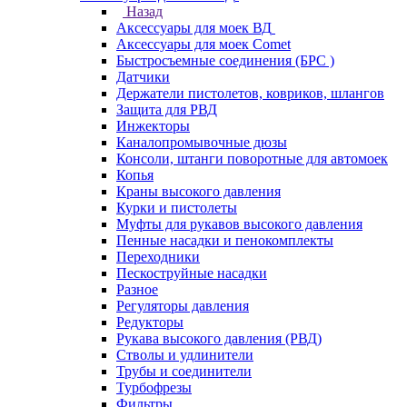
Назад
Аксессуары для моек ВД
Аксессуары для моек Comet
Быстросъемные соединения (БРС )
Датчики
Держатели пистолетов, ковриков, шлангов
Защита для РВД
Инжекторы
Каналопромывочные дюзы
Консоли, штанги поворотные для автомоек
Копья
Краны высокого давления
Курки и пистолеты
Муфты для рукавов высокого давления
Пенные насадки и пенокомплекты
Переходники
Пескоструйные насадки
Разное
Регуляторы давления
Редукторы
Рукава высокого давления (РВД)
Стволы и удлинители
Трубы и соединители
Турбофрезы
Фильтры