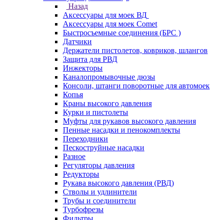
Назад
Аксессуары для моек ВД
Аксессуары для моек Comet
Быстросъемные соединения (БРС )
Датчики
Держатели пистолетов, ковриков, шлангов
Защита для РВД
Инжекторы
Каналопромывочные дюзы
Консоли, штанги поворотные для автомоек
Копья
Краны высокого давления
Курки и пистолеты
Муфты для рукавов высокого давления
Пенные насадки и пенокомплекты
Переходники
Пескоструйные насадки
Разное
Регуляторы давления
Редукторы
Рукава высокого давления (РВД)
Стволы и удлинители
Трубы и соединители
Турбофрезы
Фильтры