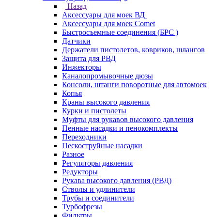
Назад
Аксессуары для моек ВД
Аксессуары для моек Comet
Быстросъемные соединения (БРС )
Датчики
Держатели пистолетов, ковриков, шлангов
Защита для РВД
Инжекторы
Каналопромывочные дюзы
Консоли, штанги поворотные для автомоек
Копья
Краны высокого давления
Курки и пистолеты
Муфты для рукавов высокого давления
Пенные насадки и пенокомплекты
Переходники
Пескоструйные насадки
Разное
Регуляторы давления
Редукторы
Рукава высокого давления (РВД)
Стволы и удлинители
Трубы и соединители
Турбофрезы
Фильтры