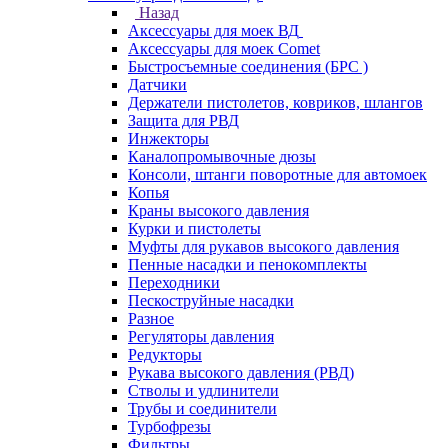
Назад
Аксессуары для моек ВД
Аксессуары для моек Comet
Быстросъемные соединения (БРС )
Датчики
Держатели пистолетов, ковриков, шлангов
Защита для РВД
Инжекторы
Каналопромывочные дюзы
Консоли, штанги поворотные для автомоек
Копья
Краны высокого давления
Курки и пистолеты
Муфты для рукавов высокого давления
Пенные насадки и пенокомплекты
Переходники
Пескоструйные насадки
Разное
Регуляторы давления
Редукторы
Рукава высокого давления (РВД)
Стволы и удлинители
Трубы и соединители
Турбофрезы
Фильтры