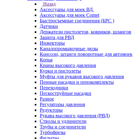
Назад
Аксессуары для моек ВД
Аксессуары для моек Comet
Быстросъемные соединения (БРС )
Датчики
Держатели пистолетов, ковриков, шлангов
Защита для РВД
Инжекторы
Каналопромывочные дюзы
Консоли, штанги поворотные для автомоек
Копья
Краны высокого давления
Курки и пистолеты
Муфты для рукавов высокого давления
Пенные насадки и пенокомплекты
Переходники
Пескоструйные насадки
Разное
Регуляторы давления
Редукторы
Рукава высокого давления (РВД)
Стволы и удлинители
Трубы и соединители
Турбофрезы
Фильтры