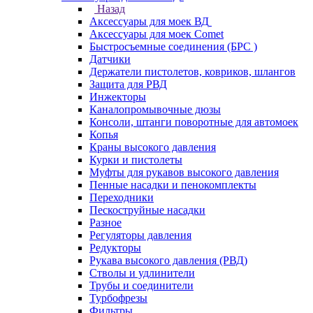
Назад
Аксессуары для моек ВД
Аксессуары для моек Comet
Быстросъемные соединения (БРС )
Датчики
Держатели пистолетов, ковриков, шлангов
Защита для РВД
Инжекторы
Каналопромывочные дюзы
Консоли, штанги поворотные для автомоек
Копья
Краны высокого давления
Курки и пистолеты
Муфты для рукавов высокого давления
Пенные насадки и пенокомплекты
Переходники
Пескоструйные насадки
Разное
Регуляторы давления
Редукторы
Рукава высокого давления (РВД)
Стволы и удлинители
Трубы и соединители
Турбофрезы
Фильтры