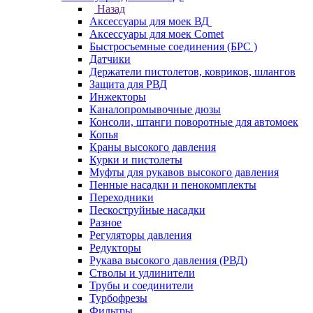
Назад
Аксессуары для моек ВД
Аксессуары для моек Comet
Быстросъемные соединения (БРС )
Датчики
Держатели пистолетов, ковриков, шлангов
Защита для РВД
Инжекторы
Каналопромывочные дюзы
Консоли, штанги поворотные для автомоек
Копья
Краны высокого давления
Курки и пистолеты
Муфты для рукавов высокого давления
Пенные насадки и пенокомплекты
Переходники
Пескоструйные насадки
Разное
Регуляторы давления
Редукторы
Рукава высокого давления (РВД)
Стволы и удлинители
Трубы и соединители
Турбофрезы
Фильтры