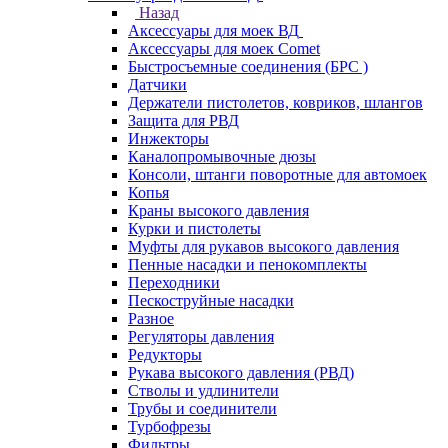
Назад
Аксессуары для моек ВД
Аксессуары для моек Comet
Быстросъемные соединения (БРС )
Датчики
Держатели пистолетов, ковриков, шлангов
Защита для РВД
Инжекторы
Каналопромывочные дюзы
Консоли, штанги поворотные для автомоек
Копья
Краны высокого давления
Курки и пистолеты
Муфты для рукавов высокого давления
Пенные насадки и пенокомплекты
Переходники
Пескоструйные насадки
Разное
Регуляторы давления
Редукторы
Рукава высокого давления (РВД)
Стволы и удлинители
Трубы и соединители
Турбофрезы
Фильтры