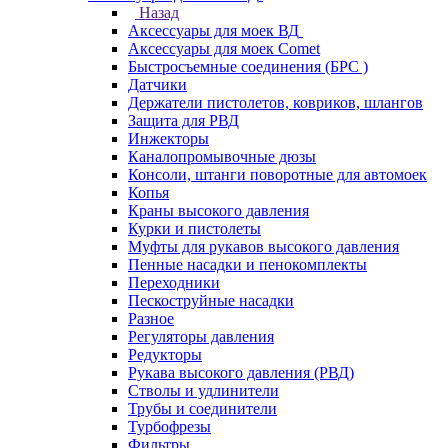
Назад
Аксессуары для моек ВД
Аксессуары для моек Comet
Быстросъемные соединения (БРС )
Датчики
Держатели пистолетов, ковриков, шлангов
Защита для РВД
Инжекторы
Каналопромывочные дюзы
Консоли, штанги поворотные для автомоек
Копья
Краны высокого давления
Курки и пистолеты
Муфты для рукавов высокого давления
Пенные насадки и пенокомплекты
Переходники
Пескоструйные насадки
Разное
Регуляторы давления
Редукторы
Рукава высокого давления (РВД)
Стволы и удлинители
Трубы и соединители
Турбофрезы
Фильтры