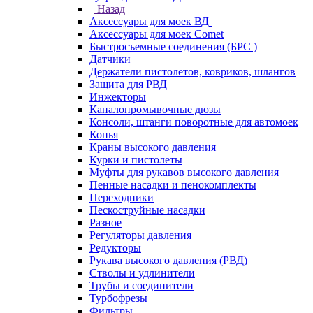
Назад
Аксессуары для моек ВД
Аксессуары для моек Comet
Быстросъемные соединения (БРС )
Датчики
Держатели пистолетов, ковриков, шлангов
Защита для РВД
Инжекторы
Каналопромывочные дюзы
Консоли, штанги поворотные для автомоек
Копья
Краны высокого давления
Курки и пистолеты
Муфты для рукавов высокого давления
Пенные насадки и пенокомплекты
Переходники
Пескоструйные насадки
Разное
Регуляторы давления
Редукторы
Рукава высокого давления (РВД)
Стволы и удлинители
Трубы и соединители
Турбофрезы
Фильтры