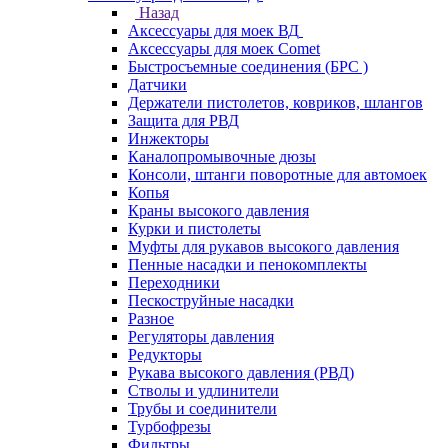
Назад
Аксессуары для моек ВД
Аксессуары для моек Comet
Быстросъемные соединения (БРС )
Датчики
Держатели пистолетов, ковриков, шлангов
Защита для РВД
Инжекторы
Каналопромывочные дюзы
Консоли, штанги поворотные для автомоек
Копья
Краны высокого давления
Курки и пистолеты
Муфты для рукавов высокого давления
Пенные насадки и пенокомплекты
Переходники
Пескоструйные насадки
Разное
Регуляторы давления
Редукторы
Рукава высокого давления (РВД)
Стволы и удлинители
Трубы и соединители
Турбофрезы
Фильтры