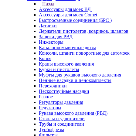
Назад
Аксессуары для моек ВД
Аксессуары для моек Comet
Быстросъемные соединения (БРС )
Датчики
Держатели пистолетов, ковриков, шлангов
Защита для РВД
Инжекторы
Каналопромывочные дюзы
Консоли, штанги поворотные для автомоек
Копья
Краны высокого давления
Курки и пистолеты
Муфты для рукавов высокого давления
Пенные насадки и пенокомплекты
Переходники
Пескоструйные насадки
Разное
Регуляторы давления
Редукторы
Рукава высокого давления (РВД)
Стволы и удлинители
Трубы и соединители
Турбофрезы
Фильтры