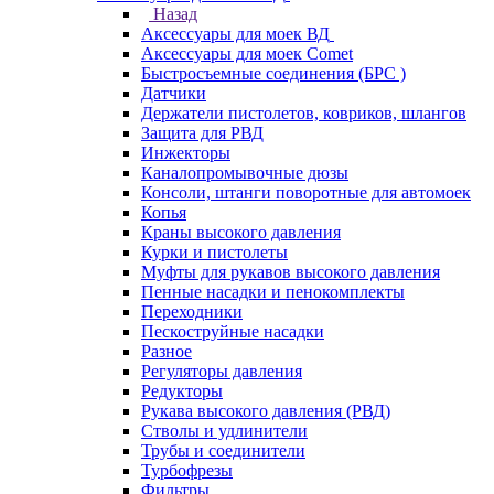
Назад
Аксессуары для моек ВД
Аксессуары для моек Comet
Быстросъемные соединения (БРС )
Датчики
Держатели пистолетов, ковриков, шлангов
Защита для РВД
Инжекторы
Каналопромывочные дюзы
Консоли, штанги поворотные для автомоек
Копья
Краны высокого давления
Курки и пистолеты
Муфты для рукавов высокого давления
Пенные насадки и пенокомплекты
Переходники
Пескоструйные насадки
Разное
Регуляторы давления
Редукторы
Рукава высокого давления (РВД)
Стволы и удлинители
Трубы и соединители
Турбофрезы
Фильтры