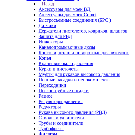
Назад
Аксессуары для моек ВД
Аксессуары для моек Comet
Быстросъемные соединения (БРС )
Датчики
Держатели пистолетов, ковриков, шлангов
Защита для РВД
Инжекторы
Каналопромывочные дюзы
Консоли, штанги поворотные для автомоек
Копья
Краны высокого давления
Курки и пистолеты
Муфты для рукавов высокого давления
Пенные насадки и пенокомплекты
Переходники
Пескоструйные насадки
Разное
Регуляторы давления
Редукторы
Рукава высокого давления (РВД)
Стволы и удлинители
Трубы и соединители
Турбофрезы
Фильтры