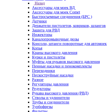
Назад
Аксессуары для моек ВД
Аксессуары для моек Comet
Быстросъемные соединения (БРС )
Датчики
Держатели пистолетов, ковриков, шлангов
Защита для РВД
Инжекторы
Каналопромывочные дюзы
Консоли, штанги поворотные для автомоек
Копья
Краны высокого давления
Курки и пистолеты
Муфты для рукавов высокого давления
Пенные насадки и пенокомплекты
Переходники
Пескоструйные насадки
Разное
Регуляторы давления
Редукторы
Рукава высокого давления (РВД)
Стволы и удлинители
Трубы и соединители
Турбофрезы
Фильтры