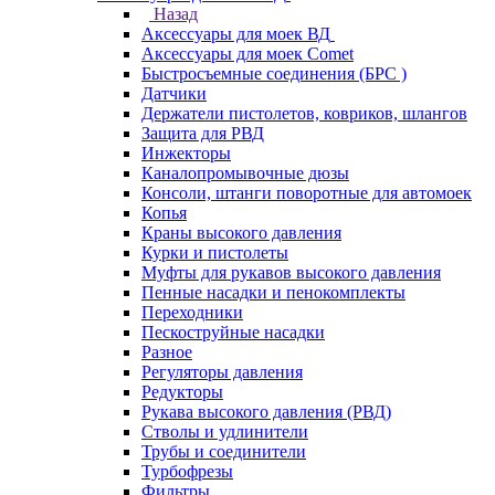
Назад
Аксессуары для моек ВД
Аксессуары для моек Comet
Быстросъемные соединения (БРС )
Датчики
Держатели пистолетов, ковриков, шлангов
Защита для РВД
Инжекторы
Каналопромывочные дюзы
Консоли, штанги поворотные для автомоек
Копья
Краны высокого давления
Курки и пистолеты
Муфты для рукавов высокого давления
Пенные насадки и пенокомплекты
Переходники
Пескоструйные насадки
Разное
Регуляторы давления
Редукторы
Рукава высокого давления (РВД)
Стволы и удлинители
Трубы и соединители
Турбофрезы
Фильтры