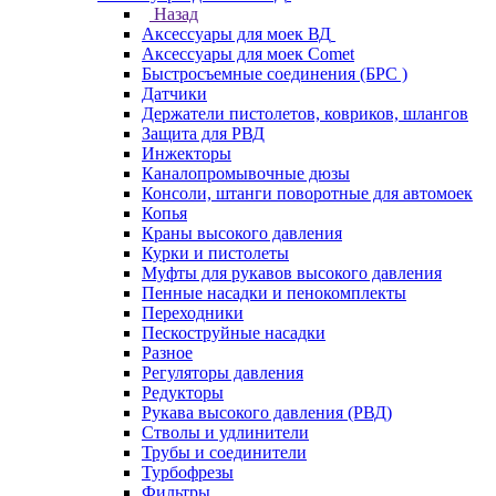
Назад
Аксессуары для моек ВД
Аксессуары для моек Comet
Быстросъемные соединения (БРС )
Датчики
Держатели пистолетов, ковриков, шлангов
Защита для РВД
Инжекторы
Каналопромывочные дюзы
Консоли, штанги поворотные для автомоек
Копья
Краны высокого давления
Курки и пистолеты
Муфты для рукавов высокого давления
Пенные насадки и пенокомплекты
Переходники
Пескоструйные насадки
Разное
Регуляторы давления
Редукторы
Рукава высокого давления (РВД)
Стволы и удлинители
Трубы и соединители
Турбофрезы
Фильтры