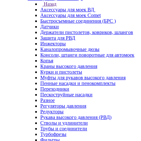
Назад
Аксессуары для моек ВД
Аксессуары для моек Comet
Быстросъемные соединения (БРС )
Датчики
Держатели пистолетов, ковриков, шлангов
Защита для РВД
Инжекторы
Каналопромывочные дюзы
Консоли, штанги поворотные для автомоек
Копья
Краны высокого давления
Курки и пистолеты
Муфты для рукавов высокого давления
Пенные насадки и пенокомплекты
Переходники
Пескоструйные насадки
Разное
Регуляторы давления
Редукторы
Рукава высокого давления (РВД)
Стволы и удлинители
Трубы и соединители
Турбофрезы
Фильтры