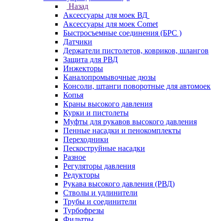
Назад
Аксессуары для моек ВД
Аксессуары для моек Comet
Быстросъемные соединения (БРС )
Датчики
Держатели пистолетов, ковриков, шлангов
Защита для РВД
Инжекторы
Каналопромывочные дюзы
Консоли, штанги поворотные для автомоек
Копья
Краны высокого давления
Курки и пистолеты
Муфты для рукавов высокого давления
Пенные насадки и пенокомплекты
Переходники
Пескоструйные насадки
Разное
Регуляторы давления
Редукторы
Рукава высокого давления (РВД)
Стволы и удлинители
Трубы и соединители
Турбофрезы
Фильтры