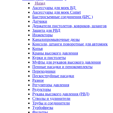
Назад
Аксессуары для моек ВД
Аксессуары для моек Comet
Быстросъемные соединения (БРС )
Датчики
Держатели пистолетов, ковриков, шлангов
Защита для РВД
Инжекторы
Каналопромывочные дюзы
Консоли, штанги поворотные для автомоек
Копья
Краны высокого давления
Курки и пистолеты
Муфты для рукавов высокого давления
Пенные насадки и пенокомплекты
Переходники
Пескоструйные насадки
Разное
Регуляторы давления
Редукторы
Рукава высокого давления (РВД)
Стволы и удлинители
Трубы и соединители
Турбофрезы
Фильтры