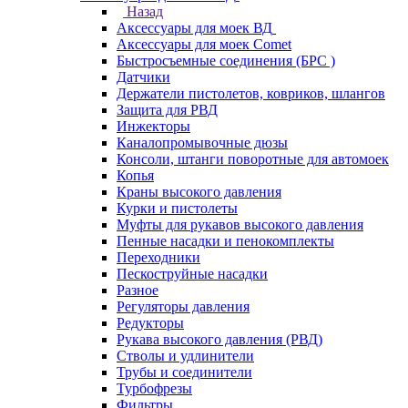
Назад
Аксессуары для моек ВД
Аксессуары для моек Comet
Быстросъемные соединения (БРС )
Датчики
Держатели пистолетов, ковриков, шлангов
Защита для РВД
Инжекторы
Каналопромывочные дюзы
Консоли, штанги поворотные для автомоек
Копья
Краны высокого давления
Курки и пистолеты
Муфты для рукавов высокого давления
Пенные насадки и пенокомплекты
Переходники
Пескоструйные насадки
Разное
Регуляторы давления
Редукторы
Рукава высокого давления (РВД)
Стволы и удлинители
Трубы и соединители
Турбофрезы
Фильтры