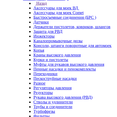
Назад
Аксессуары для моек ВД
Аксессуары для моек Comet
Быстросъемные соединения (БРС )
Датчики
Держатели пистолетов, ковриков, шлангов
Защита для РВД
Инжекторы
Каналопромывочные дюзы
Консоли, штанги поворотные для автомоек
Копья
Краны высокого давления
Курки и пистолеты
Муфты для рукавов высокого давления
Пенные насадки и пенокомплекты
Переходники
Пескоструйные насадки
Разное
Регуляторы давления
Редукторы
Рукава высокого давления (РВД)
Стволы и удлинители
Трубы и соединители
Турбофрезы
Фильтры