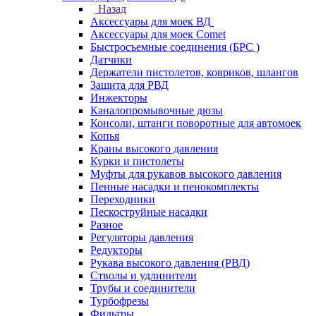
Назад
Аксессуары для моек ВД
Аксессуары для моек Comet
Быстросъемные соединения (БРС )
Датчики
Держатели пистолетов, ковриков, шлангов
Защита для РВД
Инжекторы
Каналопромывочные дюзы
Консоли, штанги поворотные для автомоек
Копья
Краны высокого давления
Курки и пистолеты
Муфты для рукавов высокого давления
Пенные насадки и пенокомплекты
Переходники
Пескоструйные насадки
Разное
Регуляторы давления
Редукторы
Рукава высокого давления (РВД)
Стволы и удлинители
Трубы и соединители
Турбофрезы
Фильтры