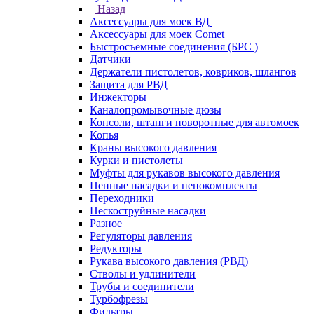
Назад
Аксессуары для моек ВД
Аксессуары для моек Comet
Быстросъемные соединения (БРС )
Датчики
Держатели пистолетов, ковриков, шлангов
Защита для РВД
Инжекторы
Каналопромывочные дюзы
Консоли, штанги поворотные для автомоек
Копья
Краны высокого давления
Курки и пистолеты
Муфты для рукавов высокого давления
Пенные насадки и пенокомплекты
Переходники
Пескоструйные насадки
Разное
Регуляторы давления
Редукторы
Рукава высокого давления (РВД)
Стволы и удлинители
Трубы и соединители
Турбофрезы
Фильтры