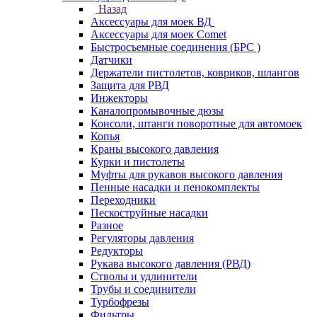
Назад
Аксессуары для моек ВД
Аксессуары для моек Comet
Быстросъемные соединения (БРС )
Датчики
Держатели пистолетов, ковриков, шлангов
Защита для РВД
Инжекторы
Каналопромывочные дюзы
Консоли, штанги поворотные для автомоек
Копья
Краны высокого давления
Курки и пистолеты
Муфты для рукавов высокого давления
Пенные насадки и пенокомплекты
Переходники
Пескоструйные насадки
Разное
Регуляторы давления
Редукторы
Рукава высокого давления (РВД)
Стволы и удлинители
Трубы и соединители
Турбофрезы
Фильтры