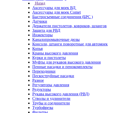
Назад
Аксессуары для моек ВД
Аксессуары для моек Comet
Быстросъемные соединения (БРС )
Датчики
Держатели пистолетов, ковриков, шлангов
Защита для РВД
Инжекторы
Каналопромывочные дюзы
Консоли, штанги поворотные для автомоек
Копья
Краны высокого давления
Курки и пистолеты
Муфты для рукавов высокого давления
Пенные насадки и пенокомплекты
Переходники
Пескоструйные насадки
Разное
Регуляторы давления
Редукторы
Рукава высокого давления (РВД)
Стволы и удлинители
Трубы и соединители
Турбофрезы
Фильтры