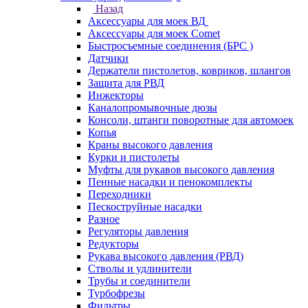
Назад
Аксессуары для моек ВД
Аксессуары для моек Comet
Быстросъемные соединения (БРС )
Датчики
Держатели пистолетов, ковриков, шлангов
Защита для РВД
Инжекторы
Каналопромывочные дюзы
Консоли, штанги поворотные для автомоек
Копья
Краны высокого давления
Курки и пистолеты
Муфты для рукавов высокого давления
Пенные насадки и пенокомплекты
Переходники
Пескоструйные насадки
Разное
Регуляторы давления
Редукторы
Рукава высокого давления (РВД)
Стволы и удлинители
Трубы и соединители
Турбофрезы
Фильтры