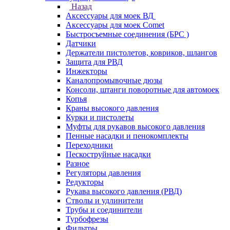
Назад
Аксессуары для моек ВД
Аксессуары для моек Comet
Быстросъемные соединения (БРС )
Датчики
Держатели пистолетов, ковриков, шлангов
Защита для РВД
Инжекторы
Каналопромывочные дюзы
Консоли, штанги поворотные для автомоек
Копья
Краны высокого давления
Курки и пистолеты
Муфты для рукавов высокого давления
Пенные насадки и пенокомплекты
Переходники
Пескоструйные насадки
Разное
Регуляторы давления
Редукторы
Рукава высокого давления (РВД)
Стволы и удлинители
Трубы и соединители
Турбофрезы
Фильтры